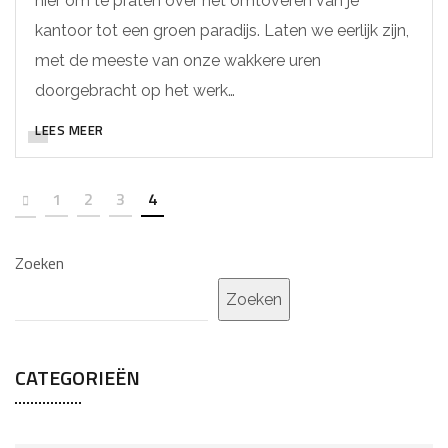
hier om te praten over het omtoveren van je
kantoor tot een groen paradijs. Laten we eerlijk zijn,
met de meeste van onze wakkere uren
doorgebracht op het werk…
LEES MEER
1
2
3
4
Zoeken
Zoeken
CATEGORIEËN