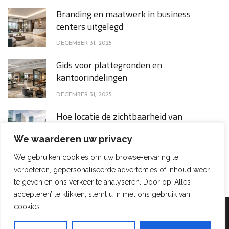
Branding en maatwerk in business
centers uitgelegd
DECEMBER 31, 2025
Gids voor plattegronden en
kantoorindelingen
DECEMBER 31, 2025
Hoe locatie de zichtbaarheid van
bedrijven, talent aantrekt en
We waarderen uw privacy
klantperceptie beïnvloedt
We gebruiken cookies om uw browse-ervaring te
DECEMBER 16, 2025
verbeteren, gepersonaliseerde advertenties of inhoud weer
te geven en ons verkeer te analyseren. Door op ‘Alles
accepteren’ te klikken, stemt u in met ons gebruik van
cookies.